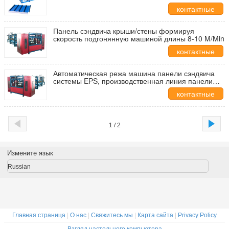
сэндвича/1200mm
контактные
данные
Панель сэндвича крыши/стены формируя
скорость подгонянную машиной длины 8-10 M/Min
контактные
данные
Автоматическая режа машина панели сэндвича
системы EPS, производственная линия панели
сэндвича Rockwool
контактные
данные
1 / 2
Измените язык
Russian
Главная страница
|
О нас
|
Свяжитесь мы
|
Карта сайта
|
Privacy Policy