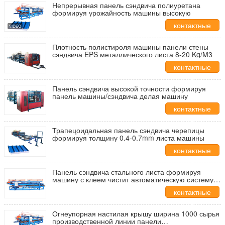
Непрерывная панель сэндвича полиуретана
формируя урожайность машины высокую
контактные
данные
Плотность полистироля машины панели стены
сэндвича EPS металлического листа 8-20 Kg/M3
контактные
данные
Панель сэндвича высокой точности формируя
панель машины/сэндвича делая машину
контактные
данные
Трапецоидальная панель сэндвича черепицы
формируя толщину 0.4-0.7mm листа машины
контактные
данные
Панель сэндвича стального листа формируя
машину с клеем чистит автоматическую систему
щеткой работы
контактные
данные
Огнеупорная настилая крышу ширина 1000 сырья
производственной линии панели