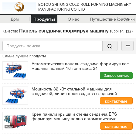
BOTOU SHITONG COLD ROLL FORMING MACHINERY
MANUFACTURING CO.,LTD
Дом
Продукты
О нас
Путешествие фабрики
>>
Панель сэндвича формируя машину
Качество
supplier.
(12)
Самые лучшие продукты
Автоматическая панель сэндвича формируя вес
машины полный 16 тонн вала 24
Запрос сейчас
Мощность 32 кВт стальной машины для
сэндвичей, линия производства сэндвичей
контактные
данные
Крен панели крыши и стены сэндвича EPS
формируя машину полно автоматическую
контактные
данные