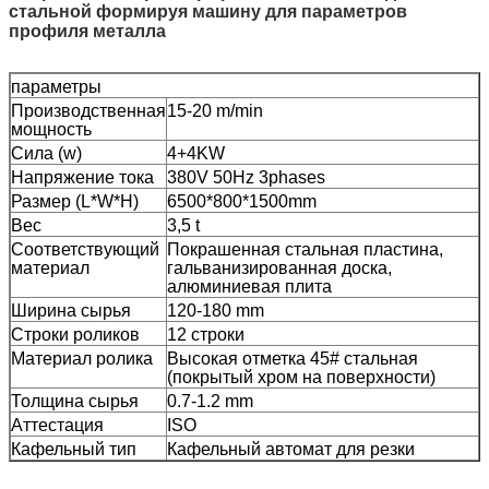
стальной формируя машину для параметров
профиля металла
параметры
Производственная
15-20 m/min
мощность
Сила (w)
4+4KW
Напряжение тока
380V 50Hz 3phases
Размер (L*W*H)
6500*800*1500mm
Вес
3,5 t
Соответствующий
Покрашенная стальная пластина,
материал
гальванизированная доска,
алюминиевая плита
Ширина сырья
120-180 mm
Строки роликов
12 строки
Материал ролика
Высокая отметка 45# стальная
(покрытый хром на поверхности)
Толщина сырья
0.7-1.2 mm
Аттестация
ISO
Кафельный тип
Кафельный автомат для резки