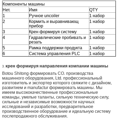
Компоненты машины
Нет.
Имя
QTY
1
Ручное uncoiler
1 набор
2
Кормить и выравнивающ
1 набор
прибор
3
Крен формируя систему
1 набор
4
Гидравлические пробивать и
1 набор
резать
5
Рамка поддержки продукта
1 набор
6
Система управления PLC
1 набор
крен формируя направления компании машины
3.
Botou Shitong формировать CO. производства
машинного оборудования, Ltd. профессиональный
изготовитель и экспортер которого свяжите с дизайном,
развитием и manufactur формировать машины. Мы
имеем высококачественные профессиональные
команды, умелые таланты, сильную техническую силу,
сильные и независимые возможности научных
исследований и разработки, предварительное
производственное оборудование и идеальную систему
послепродажного обслуживания.