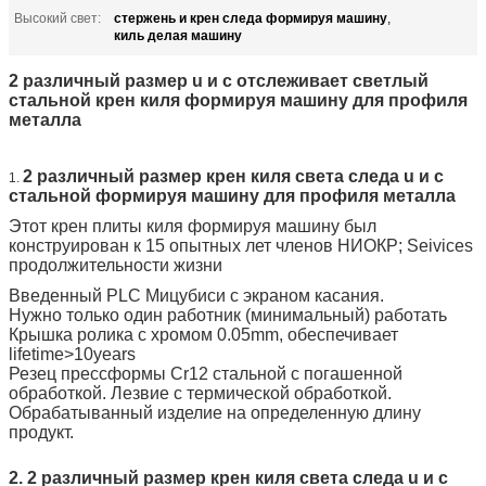
стержень и крен следа формируя машину
Высокий свет:
,
киль делая машину
2 различный размер u и c отслеживает светлый
стальной крен киля формируя машину для профиля
металла
2 различный размер крен киля света следа u и c
1.
стальной формируя машину для профиля металла
Этот крен плиты киля формируя машину был
конструирован к 15 опытных лет членов НИОКР; Seivices
продолжительности жизни
Введенный PLC Мицубиси с экраном касания.
Нужно только один работник (минимальный) работать
Крышка ролика с хромом 0.05mm, обеспечивает
lifetime>10years
Резец прессформы Cr12 стальной с погашенной
обработкой. Лезвие с термической обработкой.
Обрабатыванный изделие на определенную длину
продукт.
2. 2 различный размер крен киля света следа u и c