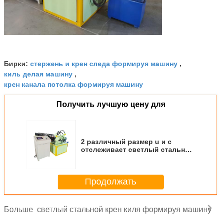
стержень и крен следа формируя машину
Бирки:
,
киль делая машину
,
крен канала потолка формируя машину
Получить лучшую цену для
2 различный размер u и c
отслеживает светлый стальной
крен киля формируя машину
для профиля металла
Продолжать
светлый стальной крен киля формируя машину
Больше