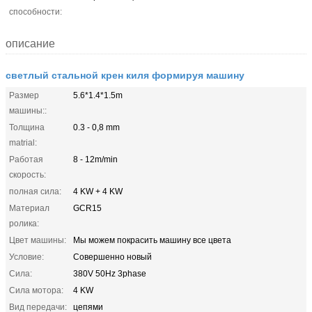
способности:
описание
светлый стальной крен киля формируя машину
Размер
5.6*1.4*1.5m
машины::
Толщина
0.3 - 0,8 mm
matrial:
Работая
8 - 12m/min
скорость:
полная сила:
4 KW + 4 KW
Материал
GCR15
ролика:
Цвет машины:
Мы можем покрасить машину все цвета
Условие:
Совершенно новый
Сила:
380V 50Hz 3phase
Сила мотора:
4 KW
Вид передачи:
цепями