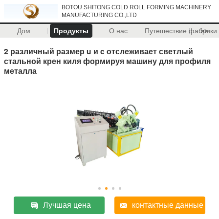
BOTOU SHITONG COLD ROLL FORMING MACHINERY
MANUFACTURING CO.,LTD
Дом
Продукты
О нас
Путешествие фабрики
>>
2 различный размер u и c отслеживает светлый
стальной крен киля формируя машину для профиля
металла
Лучшая цена
контактные данные