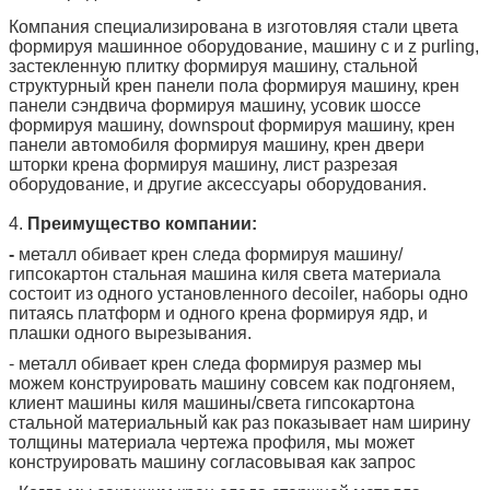
Компания специализирована в изготовляя стали цвета
формируя машинное оборудование, машину c и z purling,
застекленную плитку формируя машину, стальной
структурный крен панели пола формируя машину, крен
панели сэндвича формируя машину, усовик шоссе
формируя машину, downspout формируя машину, крен
панели автомобиля формируя машину, крен двери
шторки крена формируя машину, лист разрезая
оборудование, и другие аксессуары оборудования.
4.
Преимущество компании:
-
металл обивает крен следа формируя машину/
гипсокартон стальная машина киля света материала
состоит из одного установленного decoiler, наборы одно
питаясь платформ и одного крена формируя ядр, и
плашки одного вырезывания.
- металл обивает крен следа формируя размер мы
можем конструировать машину совсем как подгоняем,
клиент машины киля машины/света гипсокартона
стальной материальный как раз показывает нам ширину
толщины материала чертежа профиля, мы может
конструировать машину согласовывая как запрос