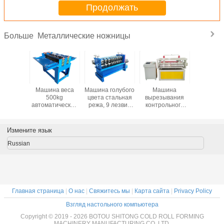
Продолжать
Металлические ножницы
Больше
ина
Машина веса
Машина голубого
Машина
Автомати
атости
500kg
цвета стальная
вырезывания
алюмин
ческого
автоматическая
режа, 9 лезвий
контрольного
металли
ста
режа,
покрывает режа
оттиска PLC
кровел
одства
гидравлическая
вес 1000KG
режа, предел
плитка
ы 1.5mm
скорость 10-15
машины
235MPa выхода
кровел
Измените язык
HVAC
M/Min автомата
плиты гильотины
пане
для резки листа
металлического
Russian
листа
Главная страница
|
О нас
|
Свяжитесь мы
|
Карта сайта
|
Privacy Policy
Взгляд настольного компьютера
Copyright © 2019 - 2026 BOTOU SHITONG COLD ROLL FORMING
MACHINERY MANUFACTURING CO.,LTD.