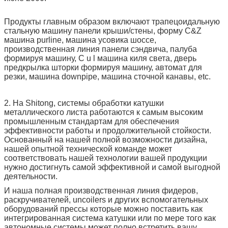
Продукты главным образом включают трапецоидальную
стальную машину панели крыши/стены, форму C&Z
машина purline, машина усовика шоссе,
производственная линия панели сэндвича, палуба
формируя машину, C u l машина киля света, дверь
предкрылка шторки формируя машину, автомат для
резки, машина downpipe, машина сточной канавы, etc.
2. На Shitong, системы обработки катушки
металлического листа работаются к самым высоким
промышленным стандартам для обеспечения
эффективности работы и продолжительной стойкости.
Основанный на нашей полной возможности дизайна,
нашей опытной технической команде может
соответствовать нашей технологии вашей продукции
нужно достигнуть самой эффективной и самой выгодной
деятельности.
И наша полная производственная линия фидеров,
раскручивателей, uncoilers и других вспомогательных
оборудований прессы которые можно поставить как
интегрированная система катушки или по мере того как
автономные системы может полно встретить вашу