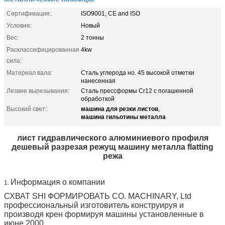
Сертификация:
ISO9001, CE and ISO
Условие:
Новый
Вес:
2 тонны
Расклассифицированная
4kw
сила:
Материал вала:
Сталь углерода но. 45 высокой отметки
нанесенная
Лезвие вырезывания:
Сталь прессформы Cr12 с погашенной
обработкой
машина для резки листов
Высокий свет:
,
машина гильотины металла
лист гидравлического алюминиевого профиля
дешевый разрезая режущ машину металла flatting
режа
Информация о компании
1.
СХВАТ SHI ФОРМИРОВАТЬ CO. MACHINARY, Ltd
профессиональный изготовитель конструируя и
производя крен формируя машины установленные в
июне 2000.