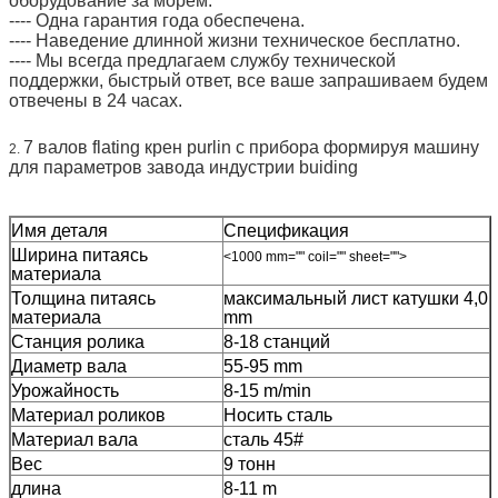
оборудование за морем.
---- Одна гарантия года обеспечена.
---- Наведение длинной жизни техническое бесплатно.
---- Мы всегда предлагаем службу технической
поддержки, быстрый ответ, все ваше запрашиваем будем
отвечены в 24 часах.
7 валов flating крен purlin c прибора формируя машину
2.
для параметров завода индустрии buiding
Имя деталя
Спецификация
Ширина питаясь
<1000 mm="" coil="" sheet="">
материала
Толщина питаясь
максимальный лист катушки 4,0
материала
mm
Станция ролика
8-18 станций
Диаметр вала
55-95 mm
Урожайность
8-15 m/min
Материал роликов
Носить сталь
Материал вала
сталь 45#
Вес
9 тонн
длина
8-11 m