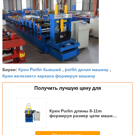
Крен Purlin бывший
purlin делая машину
Бирки:
,
,
Крен железного каркаса формируя машину
Получить лучшую цену для
Крен Purlin длины 8-11m
формируя размер цепи машины
1.5-2 дюйма с прибором Flating
7 валов