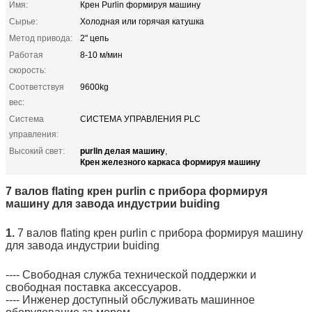
Имя:
Крен Purlin формируя машину
Сырье:
Холодная или горячая катушка
Метод привода:
2" цепь
Работая
8-10 м/мин
скорость:
Соответствуя
9600kg
вес:
Система
СИСТЕМА УПРАВЛЕНИЯ PLC
управления:
purlin делая машину
Высокий свет:
,
Крен железного каркаса формируя машину
7 валов flating крен purlin c прибора формируя
машину для завода индустрии buiding
1.
7 валов flating крен purlin c прибора формируя машину
для завода индустрии buiding
---- Свободная служба технической поддержки и
свободная поставка аксессуаров.
---- Инженер доступный обслуживать машинное