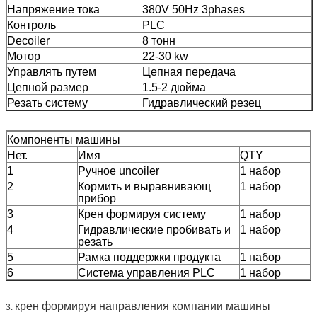
Напряжение тока
380V 50Hz 3phases
Контроль
PLC
Decoiler
8 тонн
Мотор
22-30 kw
Управлять путем
Цепная передача
Цепной размер
1.5-2 дюйма
Резать систему
Гидравлический резец
Компоненты машины
Нет.
Имя
QTY
1
Ручное uncoiler
1 набор
2
Кормить и выравнивающ
1 набор
прибор
3
Крен формируя систему
1 набор
4
Гидравлические пробивать и
1 набор
резать
5
Рамка поддержки продукта
1 набор
6
Система управления PLC
1 набор
крен формируя направления компании машины
3.