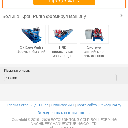
Продолжать
Крен Purlin формируя машину
Больше
ый крен
C / Крен Purlin
ПЛК
Система
Автомати
n c z
формы u бывший
продвинутая
английского
машина
ируя
машина для
языка Purlin
формов
 машины
формования
Machine Metal
руло
трый
рулонов для
Cold 70mm Solid
ный для
эффективного
Steel Shaft
Измените язык
ьной
производства
рукции
Russian
Главная страница
|
О нас
|
Свяжитесь мы
|
Карта сайта
|
Privacy Policy
Взгляд настольного компьютера
Copyright © 2019 - 2026 BOTOU SHITONG COLD ROLL FORMING
MACHINERY MANUFACTURING CO.,LTD.
All rights reserved.